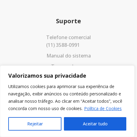
Suporte
Telefone comercial
(11) 3588-0991
Manual do sistema
Termos de uso
Valorizamos sua privacidade
Política de privacidade
Utilizamos cookies para aprimorar sua experiência de
navegação, exibir anúncios ou conteúdo personalizado e
analisar nosso tráfego. Ao clicar em “Aceitar todos”, você
concorda com nosso uso de cookies.
Política de Cookies
Rejeitar
Aceitar tudo
© 2023 Todos os direitos reservados.