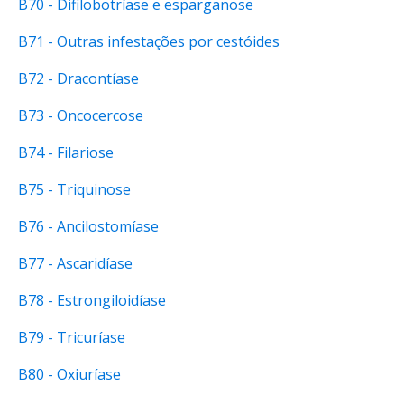
B70 - Difilobotríase e esparganose
B71 - Outras infestações por cestóides
B72 - Dracontíase
B73 - Oncocercose
B74 - Filariose
B75 - Triquinose
B76 - Ancilostomíase
B77 - Ascaridíase
B78 - Estrongiloidíase
B79 - Tricuríase
B80 - Oxiuríase