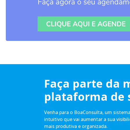
Faça parte da 
plataforma de 
Venha para o BoaConsulta, um sistema 
intuitivo que vai aumentar a sua visibil
mais produtiva e organizada.