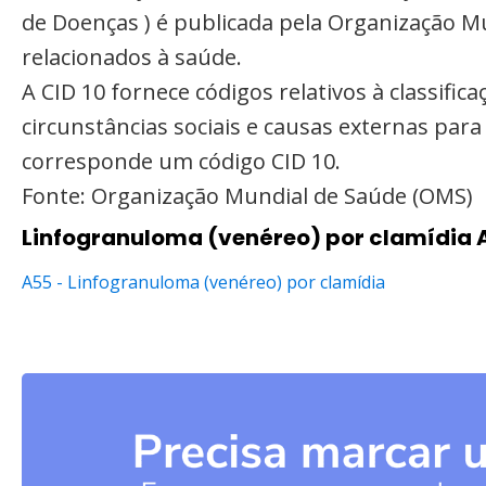
de Doenças ) é publicada pela Organização M
relacionados à saúde.
A CID 10 fornece códigos relativos à classifi
circunstâncias sociais e causas externas par
corresponde um código CID 10.
Fonte: Organização Mundial de Saúde (OMS)
Linfogranuloma (venéreo) por clamídia 
A55 - Linfogranuloma (venéreo) por clamídia