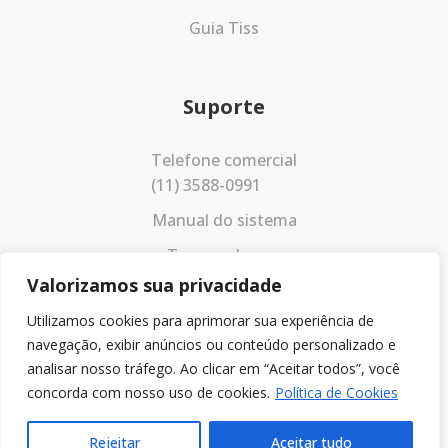
Guia Tiss
Suporte
Telefone comercial
(11) 3588-0991
Manual do sistema
Termos de uso
Valorizamos sua privacidade
Política de privacidade
Utilizamos cookies para aprimorar sua experiência de
navegação, exibir anúncios ou conteúdo personalizado e
analisar nosso tráfego. Ao clicar em “Aceitar todos”, você
concorda com nosso uso de cookies.
Política de Cookies
Rejeitar
Aceitar tudo
© 2023 Todos os direitos reservados.