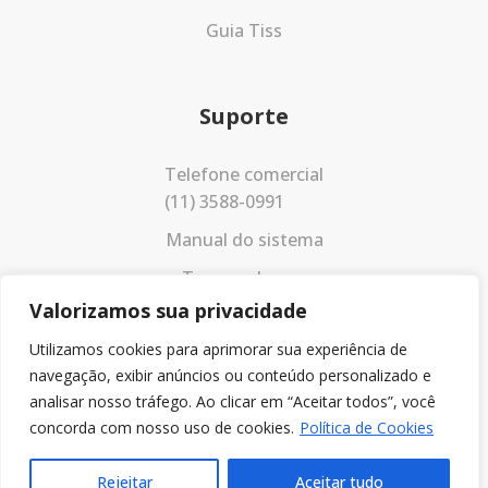
Guia Tiss
Suporte
Telefone comercial
(11) 3588-0991
Manual do sistema
Termos de uso
Valorizamos sua privacidade
Política de privacidade
Utilizamos cookies para aprimorar sua experiência de
navegação, exibir anúncios ou conteúdo personalizado e
analisar nosso tráfego. Ao clicar em “Aceitar todos”, você
concorda com nosso uso de cookies.
Política de Cookies
Rejeitar
Aceitar tudo
© 2023 Todos os direitos reservados.