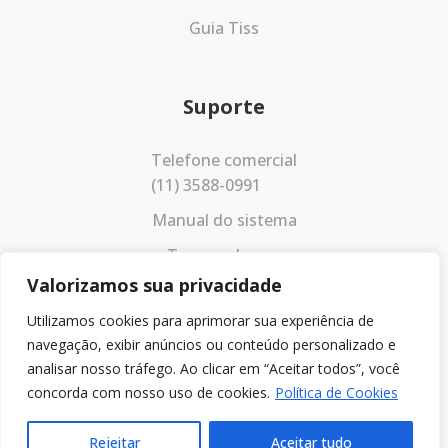
Guia Tiss
Suporte
Telefone comercial
(11) 3588-0991
Manual do sistema
Termos de uso
Valorizamos sua privacidade
Política de privacidade
Utilizamos cookies para aprimorar sua experiência de
navegação, exibir anúncios ou conteúdo personalizado e
analisar nosso tráfego. Ao clicar em “Aceitar todos”, você
concorda com nosso uso de cookies.
Política de Cookies
Rejeitar
Aceitar tudo
© 2023 Todos os direitos reservados.