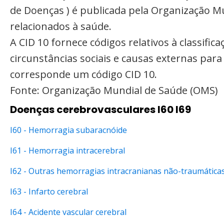
de Doenças ) é publicada pela Organização M
relacionados à saúde.
A CID 10 fornece códigos relativos à classifi
circunstâncias sociais e causas externas par
corresponde um código CID 10.
Fonte: Organização Mundial de Saúde (OMS)
Doenças cerebrovasculares I60 I69
I60 - Hemorragia subaracnóide
I61 - Hemorragia intracerebral
I62 - Outras hemorragias intracranianas não-traumática
I63 - Infarto cerebral
I64 - Acidente vascular cerebral