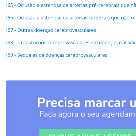
I65 - Oclusão e estenose de artérias pré-cerebrais que n
I66 - Oclusão e estenose de artérias cerebrais que não r
I67 - Outras doenças cerebrovasculares
I68 - Transtornos cerebrovasculares em doenças classifi
I69 - Seqüelas de doenças cerebrovasculares