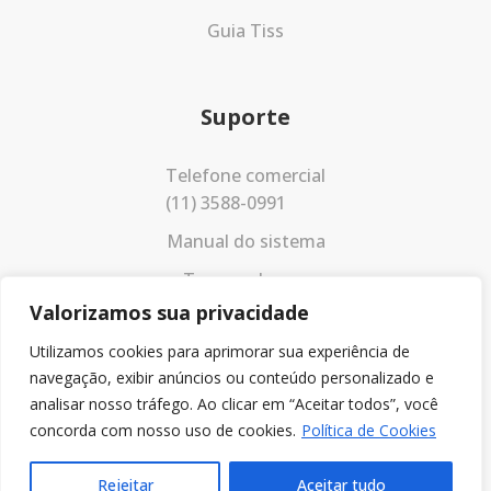
Guia Tiss
Suporte
Telefone comercial
(11) 3588-0991
Manual do sistema
Termos de uso
Valorizamos sua privacidade
Política de privacidade
Utilizamos cookies para aprimorar sua experiência de
navegação, exibir anúncios ou conteúdo personalizado e
analisar nosso tráfego. Ao clicar em “Aceitar todos”, você
concorda com nosso uso de cookies.
Política de Cookies
Rejeitar
Aceitar tudo
© 2023 Todos os direitos reservados.