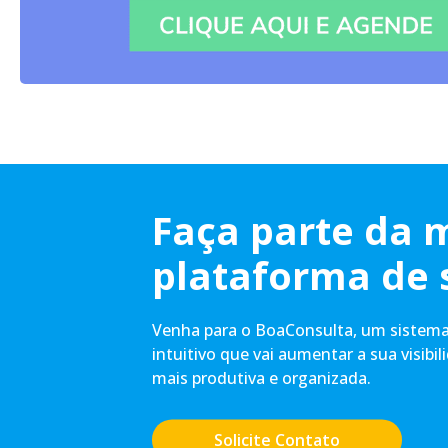
Faça parte da 
plataforma de 
Venha para o BoaConsulta, um sistema 
intuitivo que vai aumentar a sua visibil
mais produtiva e organizada.
Solicite Contato