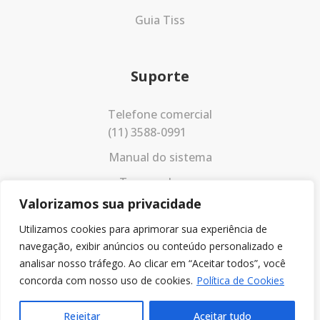
Guia Tiss
Suporte
Telefone comercial
(11) 3588-0991
Manual do sistema
Termos de uso
Valorizamos sua privacidade
Política de privacidade
Utilizamos cookies para aprimorar sua experiência de
navegação, exibir anúncios ou conteúdo personalizado e
analisar nosso tráfego. Ao clicar em “Aceitar todos”, você
concorda com nosso uso de cookies.
Política de Cookies
Rejeitar
Aceitar tudo
© 2023 Todos os direitos reservados.