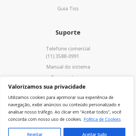
Guia Tiss
Suporte
Telefone comercial
(11) 3588-0991
Manual do sistema
Termos de uso
Valorizamos sua privacidade
Política de privacidade
Utilizamos cookies para aprimorar sua experiência de
navegação, exibir anúncios ou conteúdo personalizado e
analisar nosso tráfego. Ao clicar em “Aceitar todos”, você
concorda com nosso uso de cookies.
Política de Cookies
Rejeitar
Aceitar tudo
© 2023 Todos os direitos reservados.