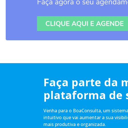
Faça parte da 
plataforma de 
Venha para o BoaConsulta, um sistema 
intuitivo que vai aumentar a sua visibil
mais produtiva e organizada.