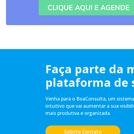
Faça parte da 
plataforma de 
Venha para o BoaConsulta, um sistema 
intuitivo que vai aumentar a sua visibil
mais produtiva e organizada.
Solicite Contato