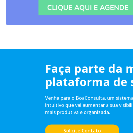
Faça parte da 
plataforma de 
Venha para o BoaConsulta, um sistema 
intuitivo que vai aumentar a sua visibil
mais produtiva e organizada.
Solicite Contato