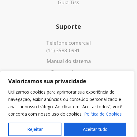
Guia Tiss
Suporte
Telefone comercial
(11) 3588-0991
Manual do sistema
Termos de uso
Valorizamos sua privacidade
Política de privacidade
Utilizamos cookies para aprimorar sua experiência de
navegação, exibir anúncios ou conteúdo personalizado e
analisar nosso tráfego. Ao clicar em “Aceitar todos”, você
concorda com nosso uso de cookies.
Política de Cookies
Rejeitar
Aceitar tudo
© 2023 Todos os direitos reservados.