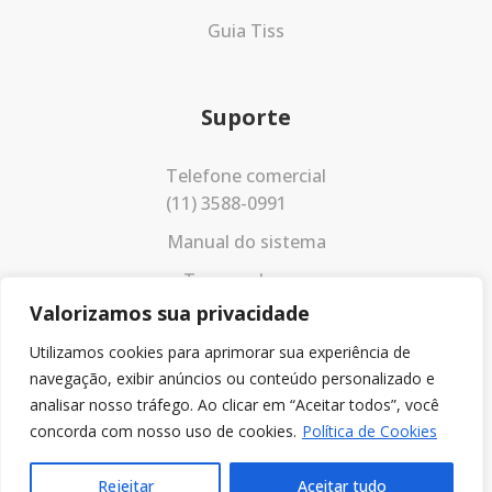
Guia Tiss
Suporte
Telefone comercial
(11) 3588-0991
Manual do sistema
Termos de uso
Valorizamos sua privacidade
Política de privacidade
Utilizamos cookies para aprimorar sua experiência de
navegação, exibir anúncios ou conteúdo personalizado e
analisar nosso tráfego. Ao clicar em “Aceitar todos”, você
concorda com nosso uso de cookies.
Política de Cookies
Rejeitar
Aceitar tudo
© 2023 Todos os direitos reservados.