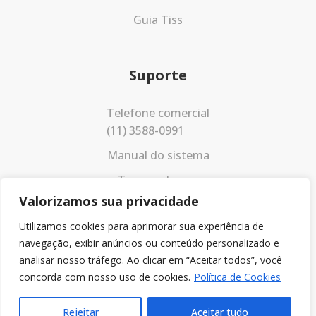
Guia Tiss
Suporte
Telefone comercial
(11) 3588-0991
Manual do sistema
Termos de uso
Valorizamos sua privacidade
Política de privacidade
Utilizamos cookies para aprimorar sua experiência de
navegação, exibir anúncios ou conteúdo personalizado e
analisar nosso tráfego. Ao clicar em “Aceitar todos”, você
concorda com nosso uso de cookies.
Política de Cookies
Rejeitar
Aceitar tudo
© 2023 Todos os direitos reservados.