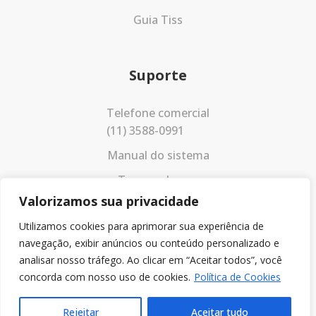
Guia Tiss
Suporte
Telefone comercial
(11) 3588-0991
Manual do sistema
Termos de uso
Valorizamos sua privacidade
Política de privacidade
Utilizamos cookies para aprimorar sua experiência de
navegação, exibir anúncios ou conteúdo personalizado e
analisar nosso tráfego. Ao clicar em “Aceitar todos”, você
concorda com nosso uso de cookies.
Política de Cookies
Rejeitar
Aceitar tudo
© 2023 Todos os direitos reservados.