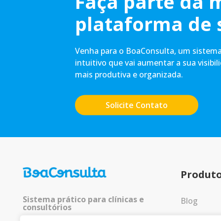
Faça parte da 
plataforma de 
Venha para o BoaConsulta, um sistema 
intuitivo que vai aumentar a sua visibil
mais produtiva e organizada.
Solicite Contato
Produt
Sistema prático para clínicas e
Blog
consultórios
Entrar