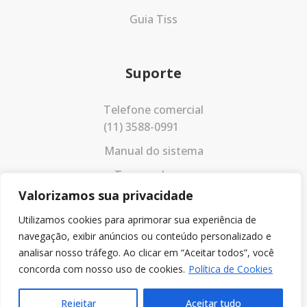
Guia Tiss
Suporte
Telefone comercial
(11) 3588-0991
Manual do sistema
Termos de uso
Valorizamos sua privacidade
Política de privacidade
Utilizamos cookies para aprimorar sua experiência de
navegação, exibir anúncios ou conteúdo personalizado e
analisar nosso tráfego. Ao clicar em “Aceitar todos”, você
concorda com nosso uso de cookies.
Política de Cookies
Rejeitar
Aceitar tudo
© 2023 Todos os direitos reservados.