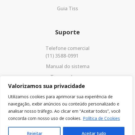
Guia Tiss
Suporte
Telefone comercial
(11) 3588-0991
Manual do sistema
Termos de uso
Valorizamos sua privacidade
Política de privacidade
Utilizamos cookies para aprimorar sua experiência de
navegação, exibir anúncios ou conteúdo personalizado e
analisar nosso tráfego. Ao clicar em “Aceitar todos”, você
concorda com nosso uso de cookies.
Política de Cookies
Rejeitar
Aceitar tudo
© 2023 Todos os direitos reservados.