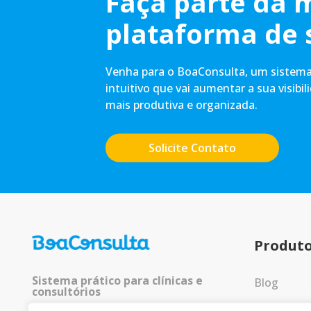
Faça parte da 
plataforma de 
Venha para o BoaConsulta, um sistema 
intuitivo que vai aumentar a sua visibil
mais produtiva e organizada.
Solicite Contato
Produt
Sistema prático para clínicas e
Blog
consultórios
Entrar