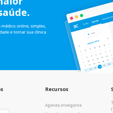
maior
saúde.
médico online, simples,
idade e tornar sua clínica
os
Recursos
T
Agenda inteligente
(