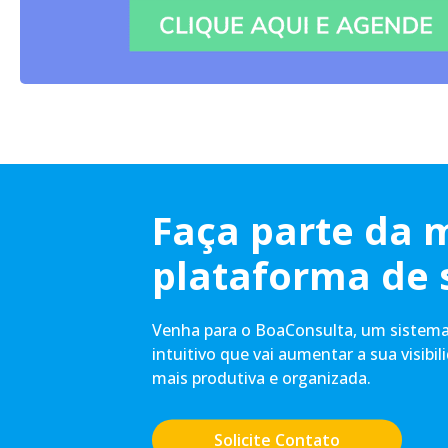
Faça parte da 
plataforma de 
Venha para o BoaConsulta, um sistema 
intuitivo que vai aumentar a sua visibil
mais produtiva e organizada.
Solicite Contato