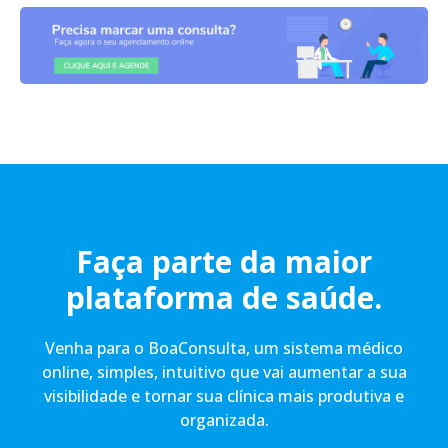
Faça parte da maior
plataforma de saúde.
Venha para o BoaConsulta, um sistema médico
online, simples, intuitivo que vai aumentar a sua
visibilidade e tornar sua clínica mais produtiva e
organizada.