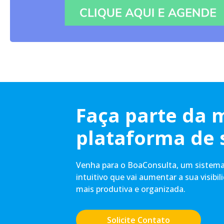
Faça parte da 
plataforma de 
Venha para o BoaConsulta, um sistema 
intuitivo que vai aumentar a sua visibil
mais produtiva e organizada.
Solicite Contato