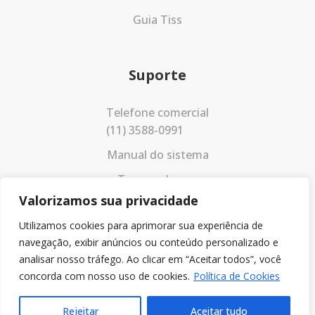
Guia Tiss
Suporte
Telefone comercial
(11) 3588-0991
Manual do sistema
Termos de uso
Valorizamos sua privacidade
Política de privacidade
Utilizamos cookies para aprimorar sua experiência de
navegação, exibir anúncios ou conteúdo personalizado e
analisar nosso tráfego. Ao clicar em “Aceitar todos”, você
concorda com nosso uso de cookies.
Política de Cookies
Rejeitar
Aceitar tudo
© 2023 Todos os direitos reservados.