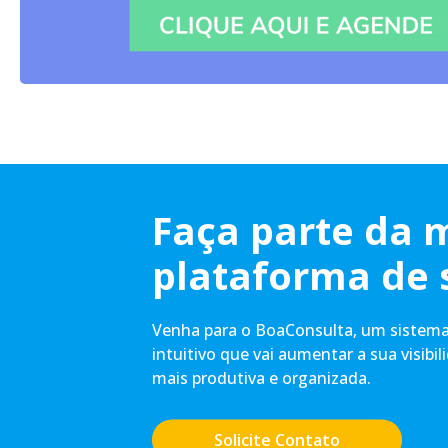
Faça parte da 
plataforma de 
Venha para o BoaConsulta, um sistema 
intuitivo que vai aumentar a sua visibil
mais produtiva e organizada.
Solicite Contato