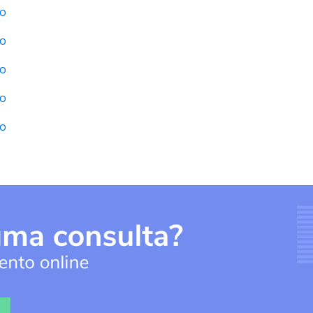
do
do
do
do
do