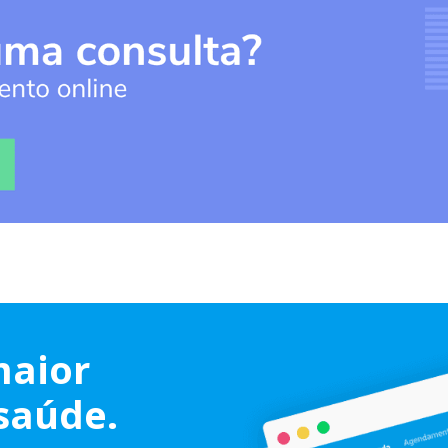
maior
saúde.