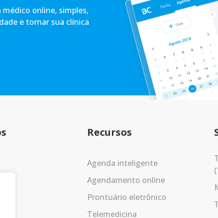
médico online, simples,
idade e tornar sua clínica
os
Recursos
T
Agenda inteligente
(
Agendamento online
Prontuário eletrônico
Telemedicina