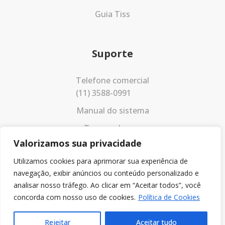
Guia Tiss
Suporte
Telefone comercial
(11) 3588-0991
Manual do sistema
Termos de uso
Valorizamos sua privacidade
Política de privacidade
Utilizamos cookies para aprimorar sua experiência de
navegação, exibir anúncios ou conteúdo personalizado e
analisar nosso tráfego. Ao clicar em “Aceitar todos”, você
concorda com nosso uso de cookies.
Política de Cookies
Rejeitar
Aceitar tudo
© 2023 Todos os direitos reservados.