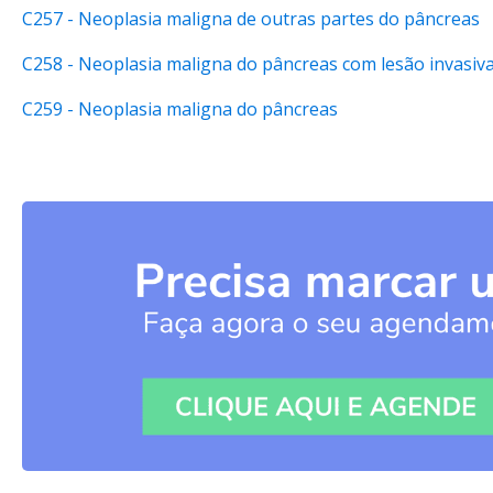
C257 - Neoplasia maligna de outras partes do pâncreas
C258 - Neoplasia maligna do pâncreas com lesão invasiv
C259 - Neoplasia maligna do pâncreas