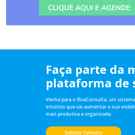
Faça parte da 
plataforma de 
Venha para o BoaConsulta, um sistema 
intuitivo que vai aumentar a sua visibil
mais produtiva e organizada.
Solicite Contato