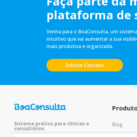
Faça parte da 
plataforma de 
Venha para o BoaConsulta, um sistema 
intuitivo que vai aumentar a sua visibil
mais produtiva e organizada.
Solicite Contato
Produt
Sistema prático para clínicas e
Blog
consultórios
Entrar