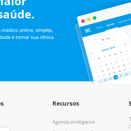
maior
saúde.
médico online, simples,
idade e tornar sua clínica
os
Recursos
T
Agenda inteligente
(