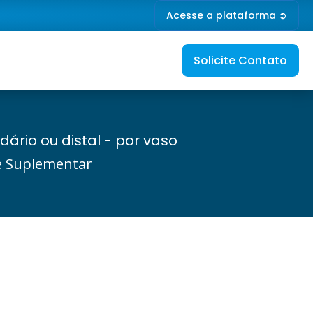
Acesse a plataforma ➲
Solicite Contato
ário ou distal - por vaso
de Suplementar