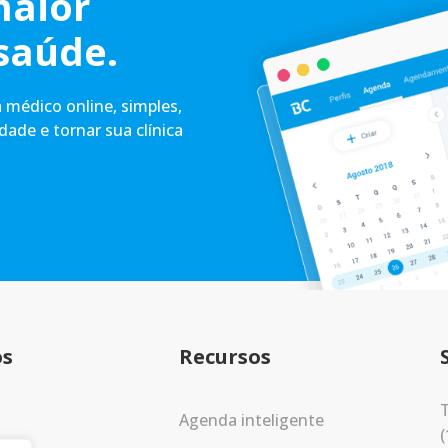
maior
saúde.
médico online, simples,
idade e tornar sua clínica
os
Recursos
T
Agenda inteligente
(