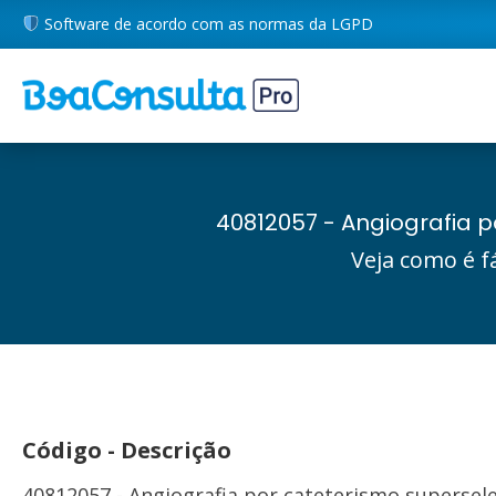
Software de acordo com as normas da LGPD
40812057 - Angiografia p
Veja como é f
Código - Descrição
40812057 - Angiografia por cateterismo supersele