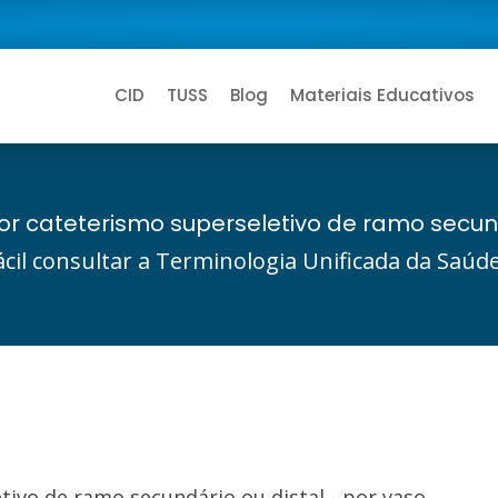
CID
TUSS
Blog
Materiais Educativos
or cateterismo superseletivo de ramo secund
ácil consultar a Terminologia Unificada da Saú
tivo de ramo secundário ou distal - por vaso