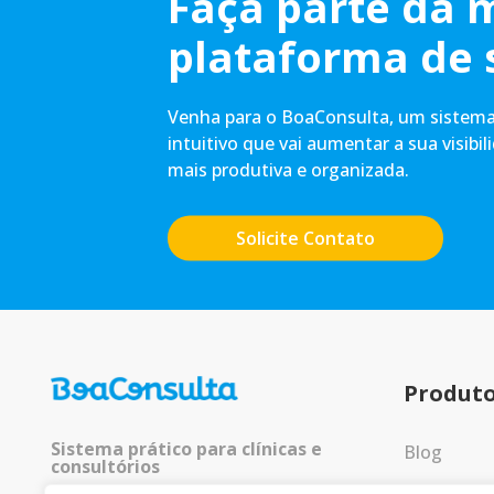
Faça parte da 
plataforma de 
Venha para o BoaConsulta, um sistema 
intuitivo que vai aumentar a sua visibil
mais produtiva e organizada.
Solicite Contato
Produt
Sistema prático para clínicas e
Blog
consultórios
Entrar