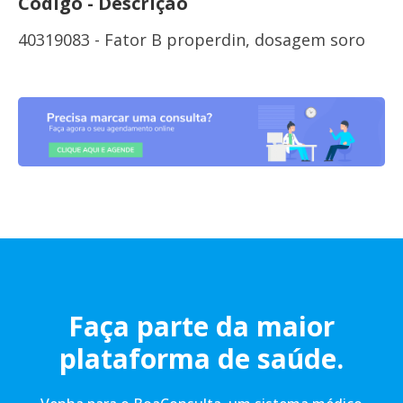
Código - Descrição
40319083 - Fator B properdin, dosagem soro
Faça parte da maior
plataforma de saúde.