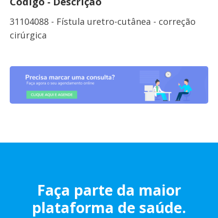
Código - Descrição
31104088 - Fístula uretro-cutânea - correção
cirúrgica
Faça parte da maior
plataforma de saúde.