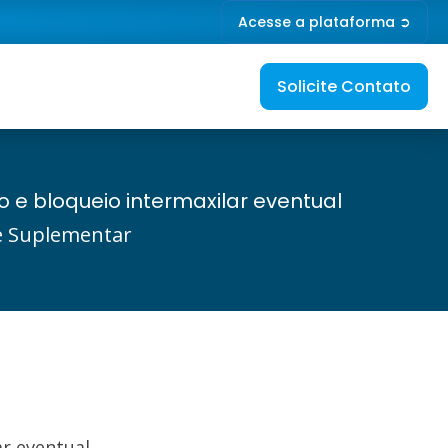
Acesse a plataforma ➲
Solicite Contato
o e bloqueio intermaxilar eventual
de Suplementar
ar eventual