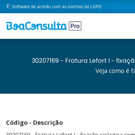
Software de acordo com as normas da LGPD
30207169 - Fratura Lefort I - fix
Veja como é f
Código - Descrição
30207169 - Fratura Lefort I - fixação cirúrgica c