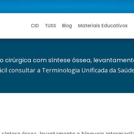
CID
TUSS
Blog
Materiais Educativos
ação cirúrgica com síntese óssea, levantament
ácil consultar a Terminologia Unificada da Saú
om síntese óssea, levantamento e bloqueio intermaxil