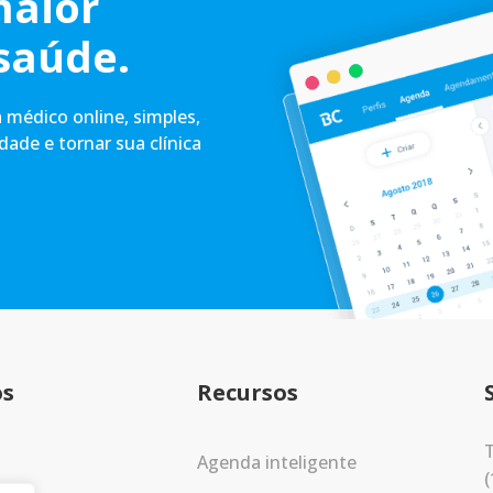
maior
saúde.
médico online, simples,
idade e tornar sua clínica
os
Recursos
T
Agenda inteligente
(