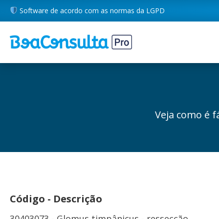
Software de acordo com as normas da LGPD
Veja como é f
Código - Descrição
30403073 - Glomus timpânicus - ressecção