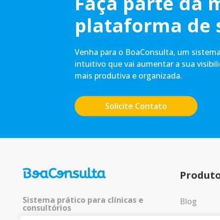
Faça parte da 
plataforma de 
Venha para o BoaConsulta, um sistema 
intuitivo que vai aumentar a sua visibil
mais produtiva e organizada.
Solicite Contato
Produt
Sistema prático para clínicas e
Blog
consultórios
Entrar