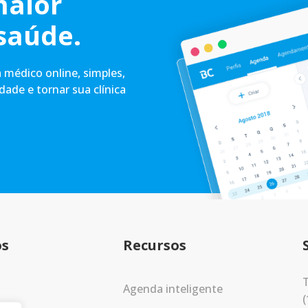
maior
saúde.
médico online, simples,
idade e tornar sua clínica
os
Recursos
T
Agenda inteligente
(