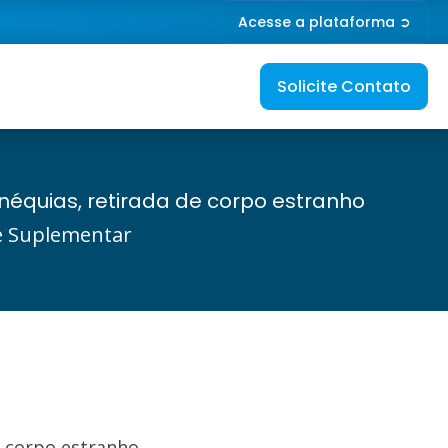
Acesse a plataforma ➲
Solicite Contato
inéquias, retirada de corpo estranho
de Suplementar
e corpo estranho