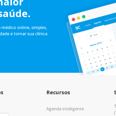
maior
saúde.
médico online, simples,
idade e tornar sua clínica
os
Recursos
T
Agenda inteligente
(