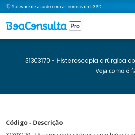
Software de acordo com as normas da LGPD
31303170 - Histeroscopia cirúrgica 
Veja como é f
Código - Descrição
31303170 - Histeroscopia cirúrgica com biópsia e