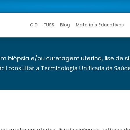
CID
TUSS
Blog
Materiais Educativos
com biópsia e/ou curetagem uterina, lise de s
ácil consultar a Terminologia Unificada da Saú
/ou curetagem uterina, lise de sinéquias, retirada d