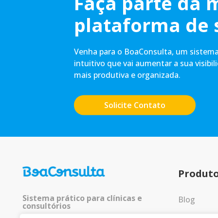
Faça parte da 
plataforma de 
Venha para o BoaConsulta, um sistema 
intuitivo que vai aumentar a sua visibil
mais produtiva e organizada.
Solicite Contato
Produt
Sistema prático para clínicas e
Blog
consultórios
Entrar