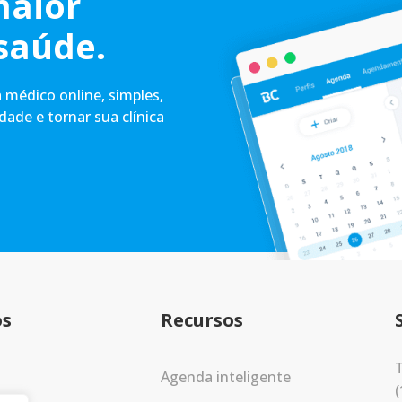
maior
saúde.
médico online, simples,
idade e tornar sua clínica
os
Recursos
T
Agenda inteligente
(