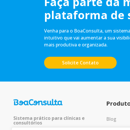
Faça parte da 
plataforma de 
Venha para o BoaConsulta, um sistema 
intuitivo que vai aumentar a sua visibil
mais produtiva e organizada.
Solicite Contato
Produt
Sistema prático para clínicas e
Blog
consultórios
Entrar