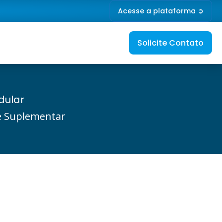
Acesse a plataforma ➲
Solicite Contato
dular
de Suplementar