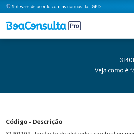
Software de acordo com as normas da LGPD
3140
Veja como é f
Código - Descrição
31401104 - Implante de eletrodos cerebral ou me