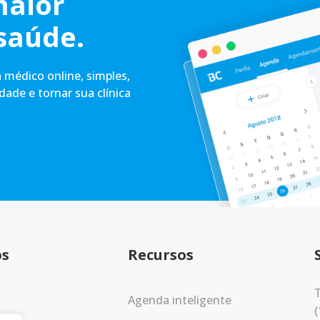
maior
saúde.
médico online, simples,
idade e tornar sua clínica
os
Recursos
T
Agenda inteligente
(