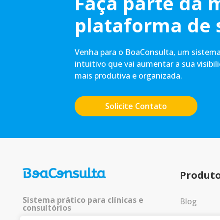
Faça parte da 
plataforma de 
Venha para o BoaConsulta, um sistema 
intuitivo que vai aumentar a sua visibil
mais produtiva e organizada.
Solicite Contato
Produt
Sistema prático para clínicas e
Blog
consultórios
Entrar