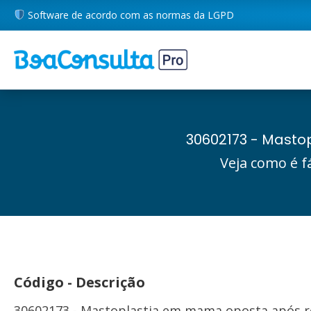
Software de acordo com as normas da LGPD
30602173 - Masto
Veja como é f
Código - Descrição
30602173 - Mastoplastia em mama oposta após re