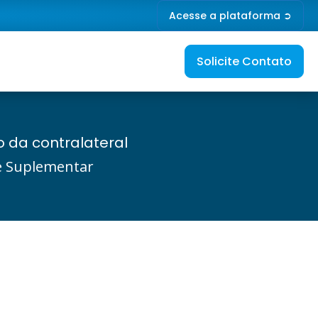
Acesse a plataforma ➲
Solicite Contato
 da contralateral
de Suplementar