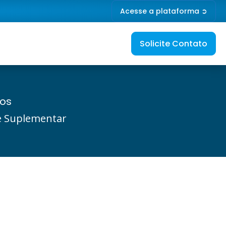
Acesse a plataforma ➲
Solicite Contato
ios
de Suplementar