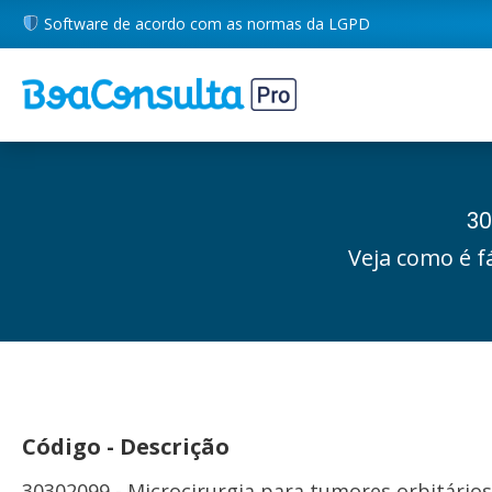
Software de acordo com as normas da LGPD
30
Veja como é f
Código - Descrição
30302099 - Microcirurgia para tumores orbitários