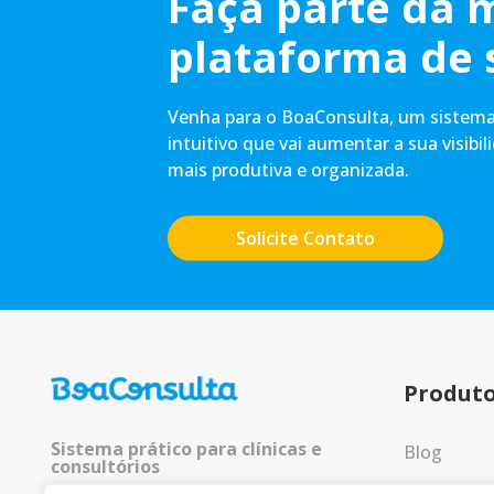
Faça parte da 
plataforma de 
Venha para o BoaConsulta, um sistema 
intuitivo que vai aumentar a sua visibil
mais produtiva e organizada.
Solicite Contato
Produt
Sistema prático para clínicas e
Blog
consultórios
Entrar