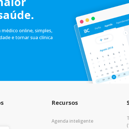
maior
saúde.
médico online, simples,
idade e tornar sua clínica
os
Recursos
T
Agenda inteligente
(