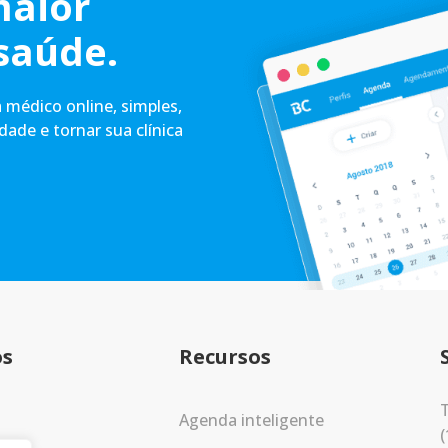
maior
saúde.
médico online, simples,
idade e tornar sua clínica
os
Recursos
T
Agenda inteligente
(