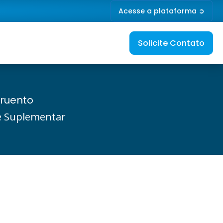
Acesse a plataforma ➲
Solicite Contato
cruento
de Suplementar