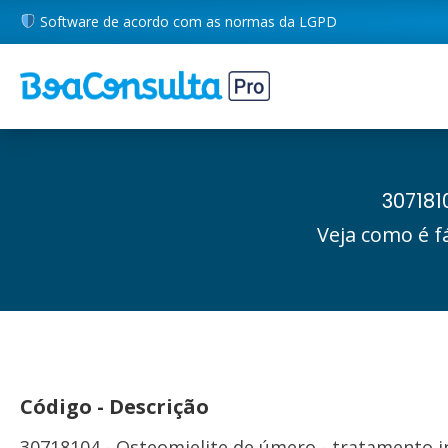
Software de acordo com as normas da LGPD
307181
Veja como é f
Código - Descrição
30718104 - Osteomielite de úmero - tratamento 