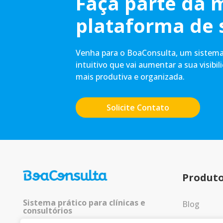
Faça parte da 
plataforma de 
Venha para o BoaConsulta, um sistema 
intuitivo que vai aumentar a sua visibil
mais produtiva e organizada.
Solicite Contato
Produt
Sistema prático para clínicas e
Blog
consultórios
Entrar