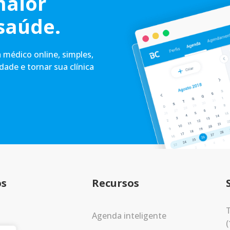
maior
saúde.
médico online, simples,
idade e tornar sua clínica
os
Recursos
T
Agenda inteligente
(