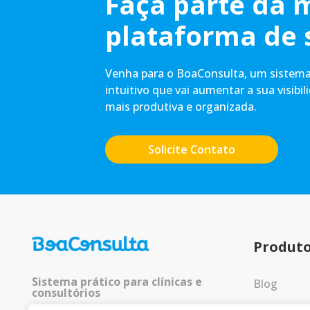
Faça parte da 
plataforma de 
Venha para o BoaConsulta, um sistema 
intuitivo que vai aumentar a sua visibil
mais produtiva e organizada.
Solicite Contato
Produt
Sistema prático para clínicas e
Blog
consultórios
Entrar