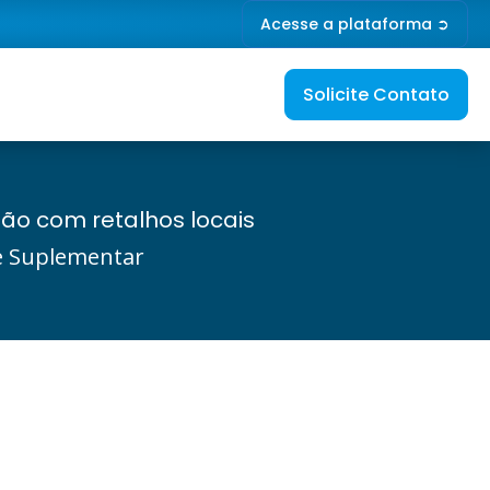
Acesse a plataforma ➲
Solicite Contato
ão com retalhos locais
de Suplementar