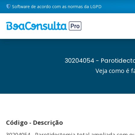
Software de acordo com as normas da LGPD
30204054 - Parotidect
Veja como é f
Código - Descrição
30204054 - Parotidectomia total ampliada com o