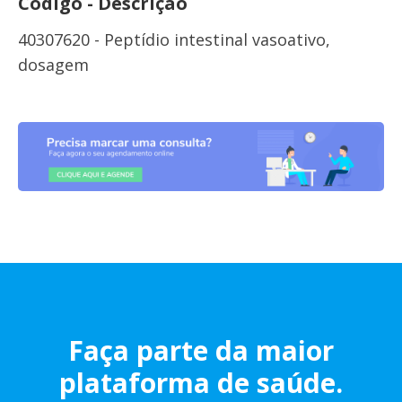
Código - Descrição
40307620 - Peptídio intestinal vasoativo,
dosagem
Faça parte da maior
plataforma de saúde.