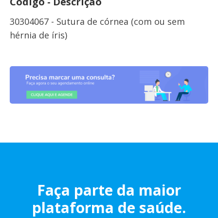
Código - Descrição
30304067 - Sutura de córnea (com ou sem
hérnia de íris)
Faça parte da maior
plataforma de saúde.