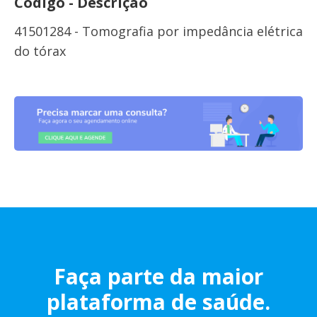
Código - Descrição
41501284 - Tomografia por impedância elétrica
do tórax
Faça parte da maior
plataforma de saúde.